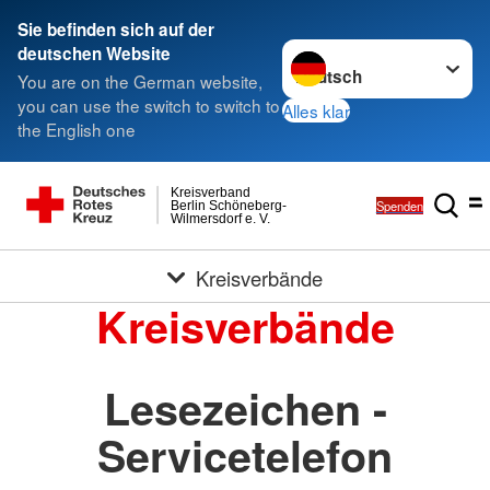
Sie befinden sich auf der
Sprache wechseln zu
deutschen Website
You are on the German website,
you can use the switch to switch to
Alles klar
the English one
Kreisverband
Spenden
Berlin Schöneberg-
Wilmersdorf e. V.
Kreisverbände
Kreisverbände
Lesezeichen -
Servicetelefon