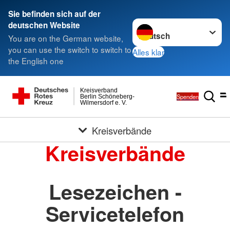
Sie befinden sich auf der
Sprache wechseln zu
deutschen Website
You are on the German website,
you can use the switch to switch to
Alles klar
the English one
Kreisverband
Spenden
Berlin Schöneberg-
Wilmersdorf e. V.
Kreisverbände
Kreisverbände
Lesezeichen -
Servicetelefon