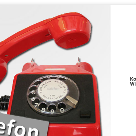
Ko
Wi