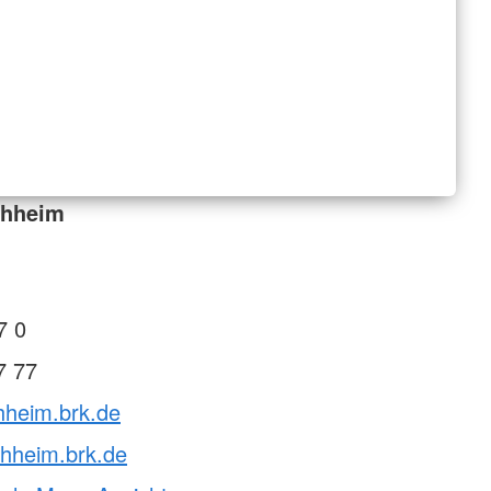
chheim
7 0
7 77
chheim.brk.de
chheim.brk.de