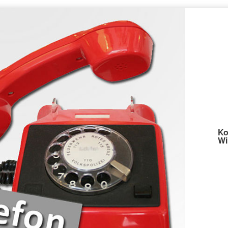
Ko
Wi