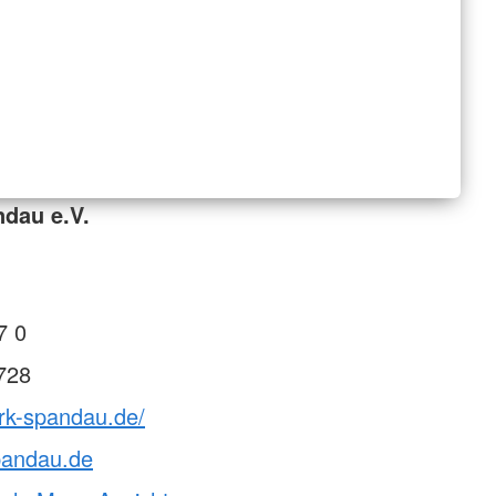
dau e.V.
7 0
728
rk-spandau.de/
pandau.de