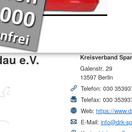
au e.V.
Kreisverband Span
Galenstr. 29
13597
Berlin
Telefon:
030 35393
Telefax:
030 35393
Web:
https://www.d
E-Mail:
info@drk-s