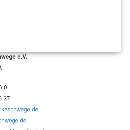
hwege e.V.
A
6 0
6 27
drkeschwege.de
chwege.de