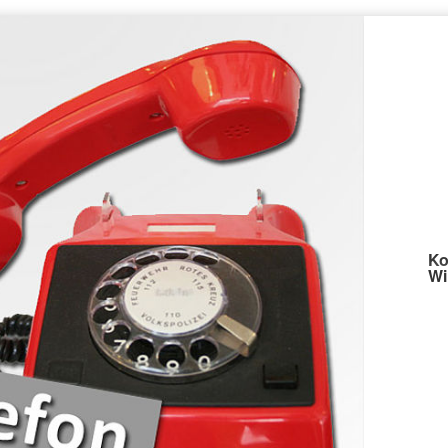
Ko
Wi