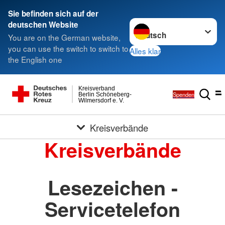
Sie befinden sich auf der
Sprache wechseln zu
deutschen Website
You are on the German website,
you can use the switch to switch to
Alles klar
the English one
Kreisverband
Spenden
Berlin Schöneberg-
Wilmersdorf e. V.
Kreisverbände
Kreisverbände
Lesezeichen -
Servicetelefon