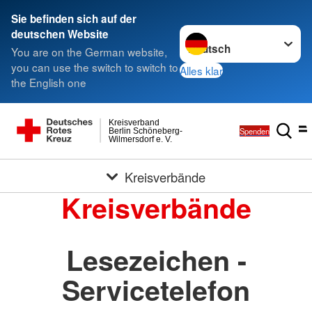
Sie befinden sich auf der
Sprache wechseln zu
deutschen Website
You are on the German website,
you can use the switch to switch to
Alles klar
the English one
Kreisverband
Spenden
Berlin Schöneberg-
Wilmersdorf e. V.
Kreisverbände
Kreisverbände
Lesezeichen -
Servicetelefon