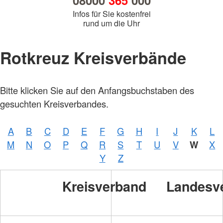
08000
365
000
Infos für Sie kostenfrei
rund um die Uhr
Rotkreuz Kreisverbände
Foto:
Bitte klicken Sie auf den Anfangsbuchstaben des
A.
Zelck /
gesuchten Kreisverbandes.
DRKS,
Karte:
©…
A
B
C
D
E
F
G
H
I
J
K
L
M
N
O
P
Q
R
S
T
U
V
W
X
Foto:
A.
Y
Z
Zelck /
DRK-
Service
Kreisverband
Landesv
GmbH