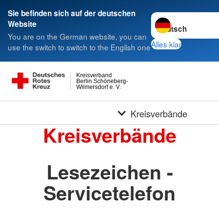
Sie befinden sich auf der deutschen
Sprache wechseln 
Website
You are on the German website, you can
Alles klar
use the switch to switch to the English one
Kreisverband
Berlin Schöneberg-
Wilmersdorf e. V.
Kreisverbände
Kreisverbände
Lesezeichen -
Servicetelefon