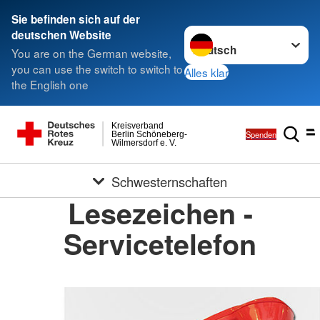
Sie befinden sich auf der
Sprache wechseln zu
deutschen Website
You are on the German website,
you can use the switch to switch to
Alles klar
the English one
Kreisverband
Spenden
Berlin Schöneberg-
Wilmersdorf e. V.
Schwesternschaften
Lesezeichen -
Servicetelefon