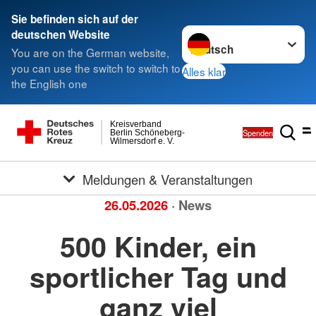
Sie befinden sich auf der
Sprache wechseln zu
deutschen Website
You are on the German website,
you can use the switch to switch to
Alles klar
the English one
Kreisverband
Spenden
Berlin Schöneberg-
Wilmersdorf e. V.
Meldungen & Veranstaltungen
26.05.2026
· News
500 Kinder, ein
sportlicher Tag und
ganz viel