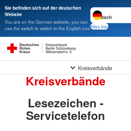
Sie befinden sich auf der deutschen
Sprache wechseln 
Website
You are on the German website, you can
Alles klar
use the switch to switch to the English one
Kreisverband
Berlin Schöneberg-
Wilmersdorf e. V.
Kreisverbände
Kreisverbände
Lesezeichen -
Servicetelefon