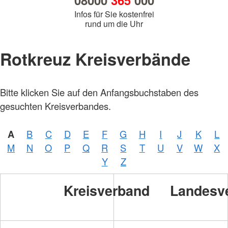
08000
365
000
Infos für Sie kostenfrei
rund um die Uhr
Rotkreuz Kreisverbände
Foto:
Bitte klicken Sie auf den Anfangsbuchstaben des
A.
Zelck /
gesuchten Kreisverbandes.
DRKS,
Karte:
©…
A
B
C
D
E
F
G
H
I
J
K
L
M
N
O
P
Q
R
S
T
U
V
W
X
Foto:
A.
Y
Z
Zelck /
DRK-
Service
Kreisverband
Landesv
GmbH