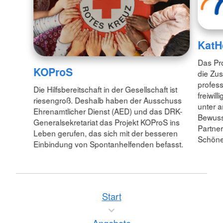
KatH
Das Pro
KOProS
die Zu
profess
Die Hilfsbereitschaft in der Gesellschaft ist
freiwil
riesengroß. Deshalb haben der Ausschuss
unter 
Ehrenamtlicher Dienst (AED) und das DRK-
Bewuss
Generalsekretariat das Projekt KOProS ins
Partne
Leben gerufen, das sich mit der besseren
Schöne
Einbindung von Spontanhelfenden befasst.
Start