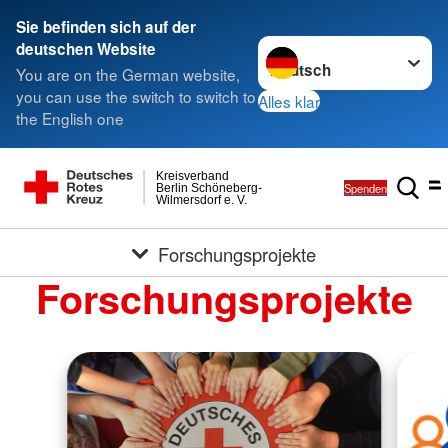
Sie befinden sich auf der
Sprache wechseln zu
deutschen Website
You are on the German website,
you can use the switch to switch to
Alles klar
the English one
Kreisverband
Spenden
Berlin Schöneberg-
Wilmersdorf e. V.
Forschungsprojekte
Forschungsprojekte