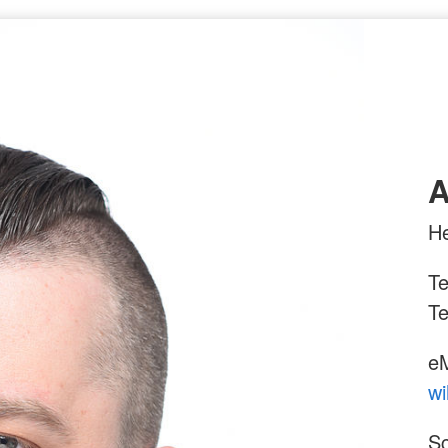
A
He
Te
Te
eM
wi
Sc