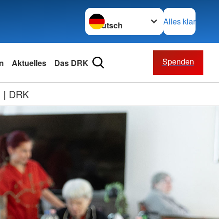
Sprache wechseln zu
Alles klar
Spenden
n
Aktuelles
Das DRK
g | DRK