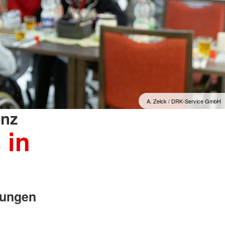
A. Zelck / DRK-Service GmbH
enz
 in
tungen