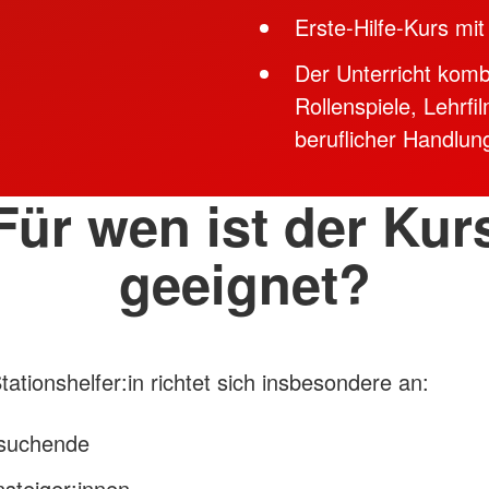
Erste-Hilfe-Kurs mit
Der Unterricht komb
Rollenspiele, Lehrf
beruflicher Handlu
Für wen ist der Kur
geeignet?
tationshelfer:in richtet sich insbesondere an:
ssuchende
steiger:innen