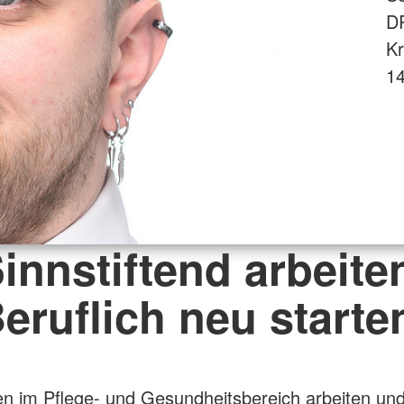
D
Kr
14
innstiftend arbeite
eruflich neu starte
n im Pflege- und Gesundheitsbereich arbeiten un