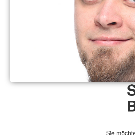
S
B
Sie möchte