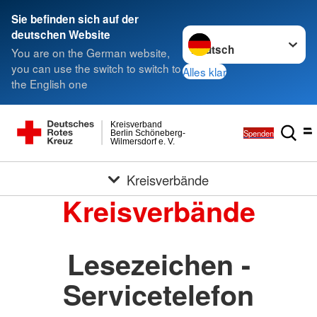
Sie befinden sich auf der
Sprache wechseln zu
deutschen Website
You are on the German website,
you can use the switch to switch to
Alles klar
the English one
Kreisverband
Spenden
Berlin Schöneberg-
Wilmersdorf e. V.
Kreisverbände
Kreisverbände
Lesezeichen -
Servicetelefon