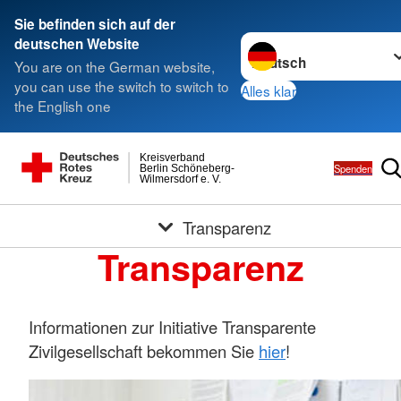
Sie befinden sich auf der
Sprache wechseln zu
deutschen Website
You are on the German website,
you can use the switch to switch to
Alles klar
the English one
Kreisverband
Spenden
Berlin Schöneberg-
Wilmersdorf e. V.
Transparenz
Transparenz
Informationen zur Initiative Transparente
Zivilgesellschaft bekommen Sie
hier
!