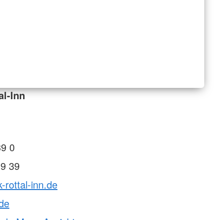
al-Inn
39 0
39 39
-rottal-inn.de
.de