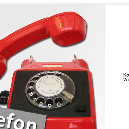
Ko
Wi