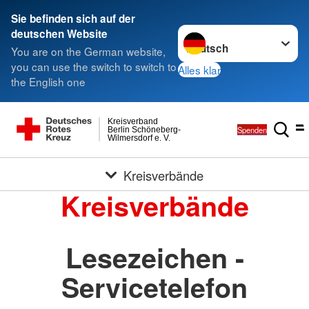
Sie befinden sich auf der
Sprache wechseln zu
deutschen Website
You are on the German website,
you can use the switch to switch to
Alles klar
the English one
Kreisverband
Spenden
Berlin Schöneberg-
Wilmersdorf e. V.
Kreisverbände
Kreisverbände
Lesezeichen -
Servicetelefon