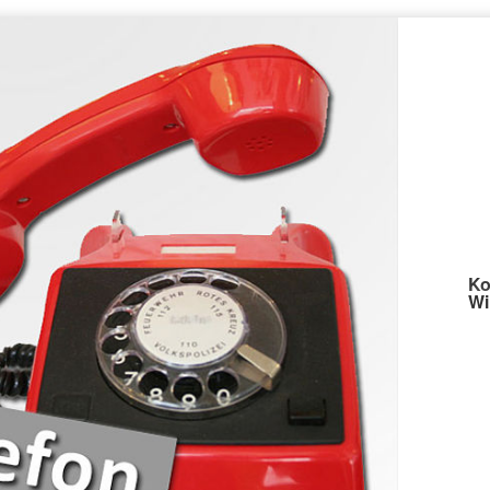
Ko
Wi