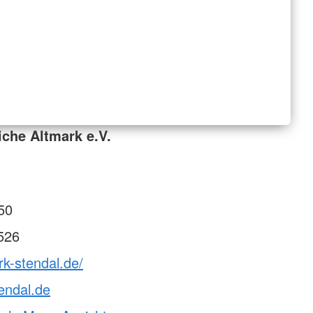
iche Altmark e.V.
50
526
rk-stendal.de/
endal.de