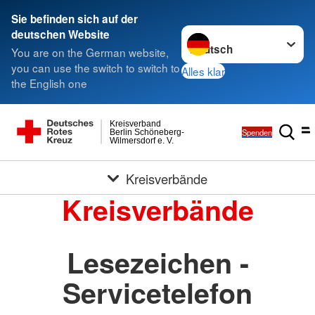
Sie befinden sich auf der
Sprache wechseln zu
deutschen Website
You are on the German website,
you can use the switch to switch to
Alles klar
the English one
Kreisverband
Spenden
Berlin Schöneberg-
Wilmersdorf e. V.
Kreisverbände
Kreisverbände
Lesezeichen -
Servicetelefon