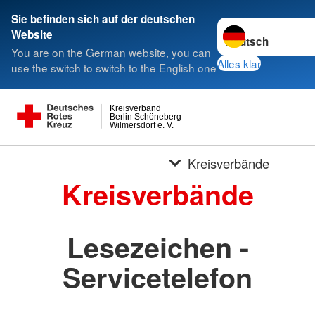
Sie befinden sich auf der deutschen
Sprache wechseln 
Website
You are on the German website, you can
Alles klar
use the switch to switch to the English one
Kreisverband
Berlin Schöneberg-
Wilmersdorf e. V.
Kreisverbände
Kreisverbände
Lesezeichen -
Servicetelefon