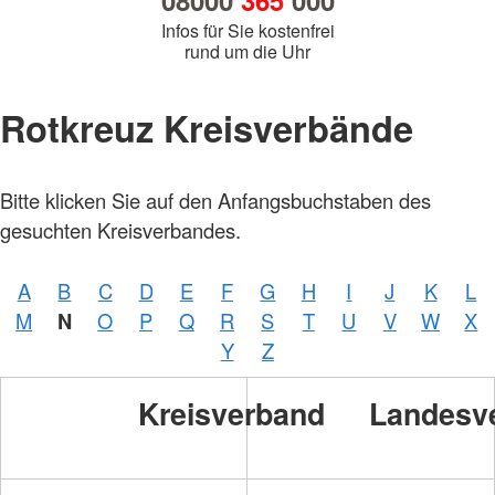
08000
365
000
Infos für Sie kostenfrei
rund um die Uhr
Rotkreuz Kreisverbände
Foto:
Bitte klicken Sie auf den Anfangsbuchstaben des
A.
Zelck /
gesuchten Kreisverbandes.
DRKS,
Karte:
©…
A
B
C
D
E
F
G
H
I
J
K
L
M
N
O
P
Q
R
S
T
U
V
W
X
Foto:
A.
Y
Z
Zelck /
DRK-
Service
Kreisverband
Landesv
GmbH